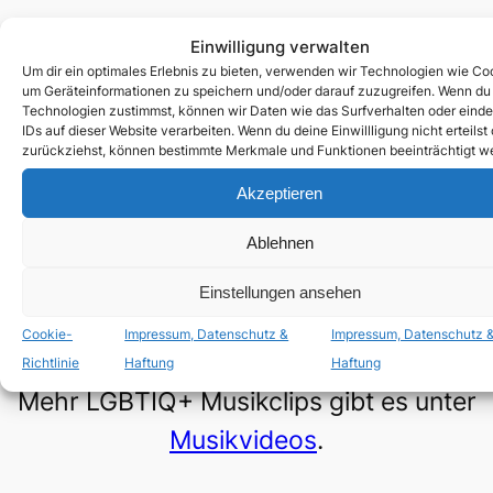
veröffentlicht am:
Einwilligung verwalten
19.01.2017
Um dir ein optimales Erlebnis zu bieten, verwenden wir Technologien wie Co
um Geräteinformationen zu speichern und/oder darauf zuzugreifen. Wenn du
Technologien zustimmst, können wir Daten wie das Surfverhalten oder einde
IDs auf dieser Website verarbeiten. Wenn du deine Einwillligung nicht erteilst
zurückziehst, können bestimmte Merkmale und Funktionen beeinträchtigt w
Akzeptieren
Klicke hier, um Marketing-Cookies zu
akzeptieren und diesen Inhalt zu aktivieren
Ablehnen
Einstellungen ansehen
Cookie-
Impressum, Datenschutz &
Impressum, Datenschutz 
Richtlinie
Haftung
Haftung
Mehr LGBTIQ+ Musikclips gibt es unter
Musikvideos
.