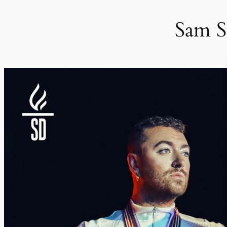
Sam S