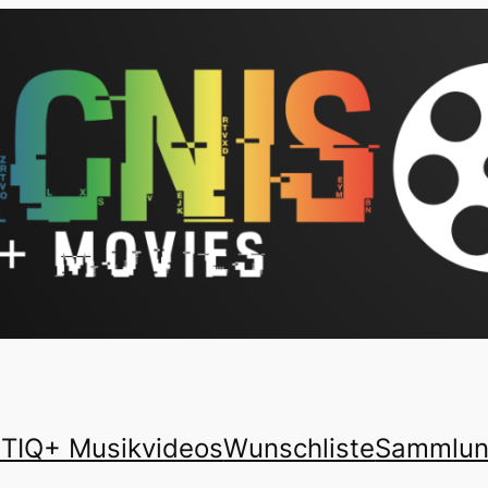
TIQ+ Musikvideos
Wunschliste
Sammlu