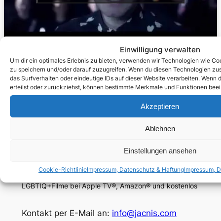
Einwilligung verwalten
Um dir ein optimales Erlebnis zu bieten, verwenden wir Technologien wie C
zu speichern und/oder darauf zuzugreifen. Wenn du diesen Technologien zu
das Surfverhalten oder eindeutige IDs auf dieser Website verarbeiten. Wenn d
Mehr LGBTIQ+ Musikclips gibt es unter
erteilst oder zurückziehst, können bestimmte Merkmale und Funktionen beei
Musikvideos
.
Akzeptieren
Ablehnen
Einstellungen ansehen
JACNIS
Cookie-Richtlinie
Impressum, Datenschutz & Haftung
Impressum, D
LGBTIQ+Filme bei Apple TV®, Amazon® und kostenlos
Kontakt per E-Mail an:
info@jacnis.com