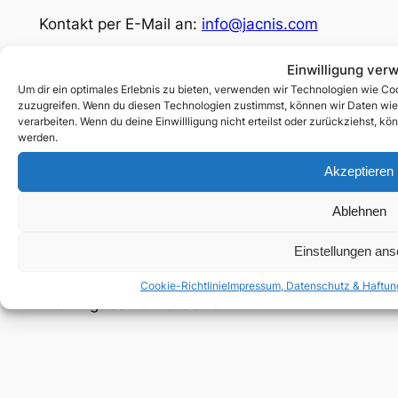
Kontakt per E-Mail an:
info@jacnis.com
Facebook
Einwilligung ver
Um dir ein optimales Erlebnis zu bieten, verwenden wir Technologien wie Co
Social
zuzugreifen. Wenn du diesen Technologien zustimmst, können wir Daten wie d
verarbeiten. Wenn du deine Einwillligung nicht erteilst oder zurückziehst, 
© 2025 by Jacnis.com
werden.
Akzeptieren
Rechtliches
Impressum, Datenschutz & Haftung
Ablehnen
Cookie-Richtlinie (EU)
Einstellungen an
Unterstütze mich:
paypal.me/jacnis
Cookie-Richtlinie
Impressum, Datenschutz & Haftun
Alle Angaben ohne Gewähr!