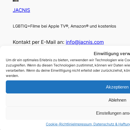
JACNIS
LGBTIQ+Filme bei Apple TV®, Amazon® und kostenlos
Kontakt per E-Mail an:
info@jacnis.com
Einwilligung ver
Facebook
Um dir ein optimales Erlebnis zu bieten, verwenden wir Technologien wie Co
Social
zuzugreifen. Wenn du diesen Technologien zustimmst, können wir Daten wie d
verarbeiten. Wenn du deine Einwillligung nicht erteilst oder zurückziehst, 
werden.
© 2025 by Jacnis.com
Akzeptieren
Rechtliches
Ablehnen
Impressum, Datenschutz & Haftung
Cookie-Richtlinie (EU)
Einstellungen an
Unterstütze mich:
paypal.me/jacnis
Cookie-Richtlinie
Impressum, Datenschutz & Haftun