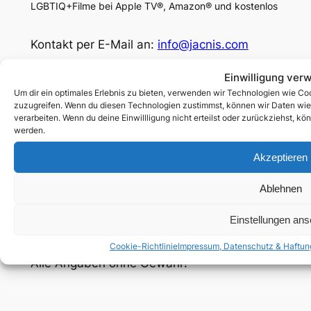
LGBTIQ+Filme bei Apple TV®, Amazon® und kostenlos
Kontakt per E-Mail an:
info@jacnis.com
Facebook
Einwilligung ver
Um dir ein optimales Erlebnis zu bieten, verwenden wir Technologien wie Co
Social
zuzugreifen. Wenn du diesen Technologien zustimmst, können wir Daten wie d
verarbeiten. Wenn du deine Einwillligung nicht erteilst oder zurückziehst, 
werden.
© 2025 by Jacnis.com
Akzeptieren
Rechtliches
Ablehnen
Impressum, Datenschutz & Haftung
Cookie-Richtlinie (EU)
Einstellungen an
Unterstütze mich:
paypal.me/jacnis
Cookie-Richtlinie
Impressum, Datenschutz & Haftun
Alle Angaben ohne Gewähr!