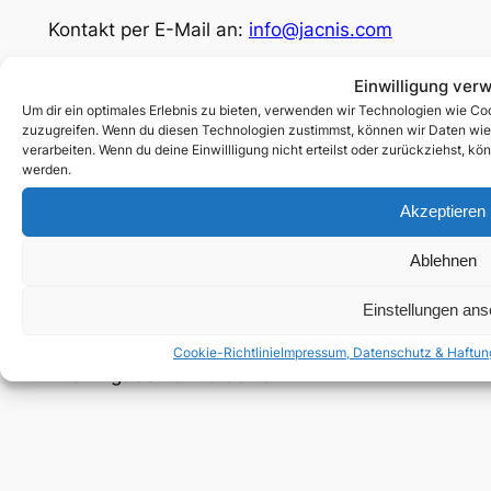
Kontakt per E-Mail an:
info@jacnis.com
Facebook
Einwilligung ver
Um dir ein optimales Erlebnis zu bieten, verwenden wir Technologien wie Co
Social
zuzugreifen. Wenn du diesen Technologien zustimmst, können wir Daten wie d
verarbeiten. Wenn du deine Einwillligung nicht erteilst oder zurückziehst, 
© 2025 by Jacnis.com
werden.
Akzeptieren
Rechtliches
Impressum, Datenschutz & Haftung
Ablehnen
Cookie-Richtlinie (EU)
Einstellungen an
Unterstütze mich:
paypal.me/jacnis
Cookie-Richtlinie
Impressum, Datenschutz & Haftun
Alle Angaben ohne Gewähr!