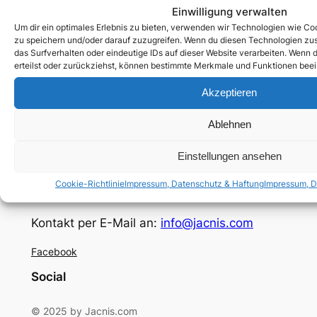
Einwilligung verwalten
Um dir ein optimales Erlebnis zu bieten, verwenden wir Technologien wie C
Mehr LGBTIQ+ Musikclips gibt es unter
zu speichern und/oder darauf zuzugreifen. Wenn du diesen Technologien zu
das Surfverhalten oder eindeutige IDs auf dieser Website verarbeiten. Wenn d
Musikvideos
.
erteilst oder zurückziehst, können bestimmte Merkmale und Funktionen beei
Akzeptieren
Ablehnen
JACNIS
Einstellungen ansehen
LGBTIQ+Filme bei Apple TV®, Amazon® und kostenlos
Cookie-Richtlinie
Impressum, Datenschutz & Haftung
Impressum, D
Kontakt per E-Mail an:
info@jacnis.com
Facebook
Social
© 2025 by Jacnis.com