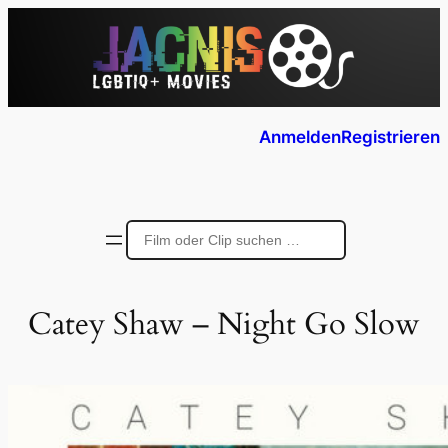
Anmelden
Registrieren
Catey Shaw – Night Go Slow