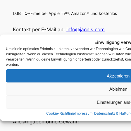
LGBTIQ+Filme bei Apple TV®, Amazon® und kostenlos
Kontakt per E-Mail an:
info@jacnis.com
Facebook
Einwilligung ver
Um dir ein optimales Erlebnis zu bieten, verwenden wir Technologien wie Co
Social
zuzugreifen. Wenn du diesen Technologien zustimmst, können wir Daten wie d
verarbeiten. Wenn du deine Einwillligung nicht erteilst oder zurückziehst, 
werden.
© 2025 by Jacnis.com
Akzeptieren
Rechtliches
Ablehnen
Impressum, Datenschutz & Haftung
Cookie-Richtlinie (EU)
Einstellungen an
Unterstütze mich:
paypal.me/jacnis
Cookie-Richtlinie
Impressum, Datenschutz & Haftun
Alle Angaben ohne Gewähr!