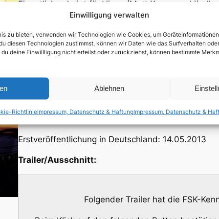
Eigentlich scheint für Vince (Matt Kawczynski) alle
Einwilligung verwalten
(Sarah Vandella) heiratet er die äußerst attraktive
jedoch schon einen Tag nach der Hochzeit als Le
bnis zu bieten, verwenden wir Technologien wie Cookies, um Geräteinformatione
seine Freunde Adam (Jake Matthews) und Brady (J
du diesen Technologien zustimmst, können wir Daten wie das Surfverhalten oder 
 du deine Einwillligung nicht erteilst oder zurückziehst, können bestimmte Mer
(Stephen Medvidick), den vom Schicksal Gebeutel
frei zu kriegen. Vince möchte nach Atlantic City un
Rebecca (Danica McKellar) zurückzugewinnen. Wäh
ren
Ablehnen
Einstel
haben seine Kumpels Erlebnisse der ganz besonde
Kumpels unterwegs sind, seeehr viel Spaß! Dieser i
kie-Richtlinie
Impressum, Datenschutz & Haftung
Impressum, Datenschutz & Haf
inszeniert von Regisseur Frank Vain!
Erstveröffentlichung in Deutschland: 14.05.2013
Trailer/Ausschnitt:
Folgender Trailer hat die FSK-Ke