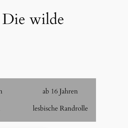
 Die wilde
n
ab 16 Jahren
h
lesbische Randrolle