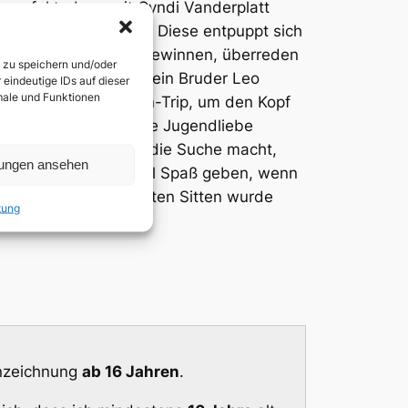
s perfekt, denn mit Cyndi Vanderplatt
 Tochter seines Chefs. Diese entpuppt sich
sbe. Um Abstand zu gewinnen, überreden
n zu speichern und/oder
oey Fatone) sowie sein Bruder Leo
eindeutige IDs auf dieser
kmale und Funktionen
ten zu einem Spontan-Trip, um den Kopf
d hofft, dort seine alte Jugendliebe
rend Vince sich auf die Suche macht,
lungen ansehen
ren Art… Es kann viel Spaß geben, wenn
rre Angriff auf die guten Sitten wurde
tung
nnzeichnung
ab 16 Jahren
.