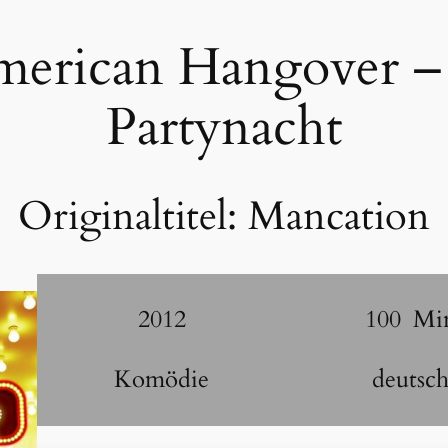
merican Hangover –
Partynacht
Originaltitel:
Mancation
2012
100
Mi
Komödie
deutsc