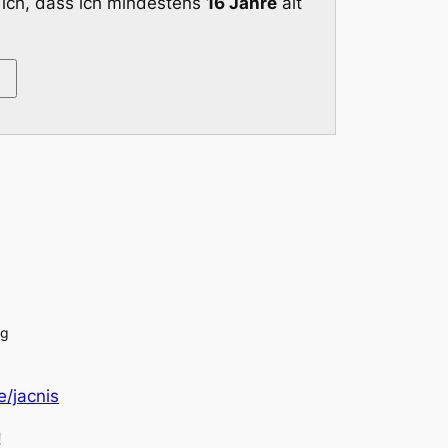
 ich, dass ich mindestens
16 Jahre
alt
ng
/jacnis
!