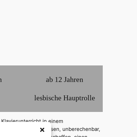
n
ab 12 Jahren
lesbische Hauptrolle
 Klavierunterricht in einem
e noch nie. Verschlossen, unberechenbar,
rkind. Sie könnte es schaffen, einen