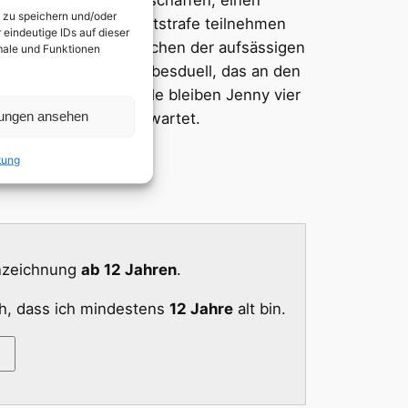
n zu speichern und/oder
 sie trotz ihrer Haftstrafe teilnehmen
eindeutige IDs auf dieser
um Kräftemessen zwischen der aufsässigen
kmale und Funktionen
 – ein Lebens- und Liebesduell, das an den
n einem furiosen Finale bleiben Jenny vier
lungen ansehen
l Traude, von ihr erwartet.
tung
nnzeichnung
ab 12 Jahren
.
ch, dass ich mindestens
12 Jahre
alt bin.