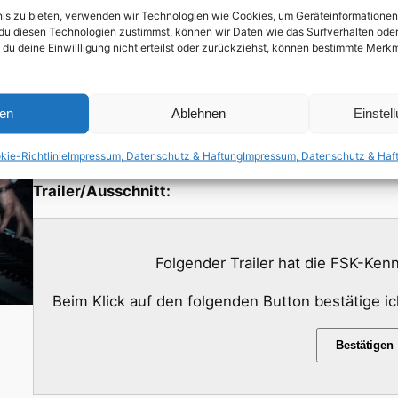
bnis zu bieten, verwenden wir Technologien wie Cookies, um Geräteinformatione
bedeutenden Klavierwettbewerb zu gewinnen, an dem
du diesen Technologien zustimmst, können wir Daten wie das Surfverhalten oder 
darf. Die Vorbereitung auf den Wettbewerb wird z
 du deine Einwillligung nicht erteilst oder zurückziehst, können bestimmte Mer
Jenny und ihrer preußisch strengen Klavierlehrerin
tiefen, verborgenen Schmerz beider Frauen rührt. I
ren
Ablehnen
Einstel
Minuten, um etwas zu tun, was niemand, nicht einma
Erstveröffentlichung in Deutschland: 01.02.2007
kie-Richtlinie
Impressum, Datenschutz & Haftung
Impressum, Datenschutz & Haf
Trailer/Ausschnitt:
Folgender Trailer hat die FSK-Ke
Beim Klick auf den folgenden Button bestätige i
Bestätigen