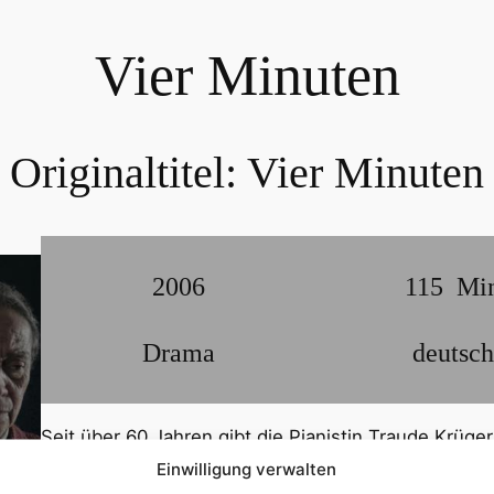
Vier Minuten
Originaltitel:
Vier Minuten
2006
115
Mi
Drama
deutsch
Seit über 60 Jahren gibt die Pianistin Traude Krüger
Frauengefängnis. Eine Schülerin wie Jenny hatte si
Einwilligung verwalten
zerstörerisch – und früher ein musikalisches Wunde