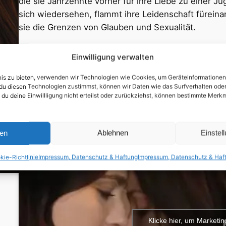
die sie Jahrzehnte vorher für ihre Liebe zu einer J
sich wiedersehen, flammt ihre Leidenschaft fürei
sie die Grenzen von Glauben und Sexualität.
Erstveröffentlichung in Deutschland: 06.09.2018
Einwilligung verwalten
Trailer/Ausschnitt:
bnis zu bieten, verwenden wir Technologien wie Cookies, um Geräteinformatione
du diesen Technologien zustimmst, können wir Daten wie das Surfverhalten oder 
 du deine Einwillligung nicht erteilst oder zurückziehst, können bestimmte Mer
ren
Ablehnen
Einstel
kie-Richtlinie
Impressum, Datenschutz & Haftung
Impressum, Datenschutz & Haf
Klicke hier, um Marketi