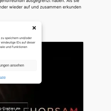
ugendfreundin ausgegrenzt haben. Als sie
nander wieder auf und zusammen erkunden
n zu speichern und/oder
eindeutige IDs auf dieser
kmale und Funktionen
lungen ansehen
tung
ng-Cookies zu