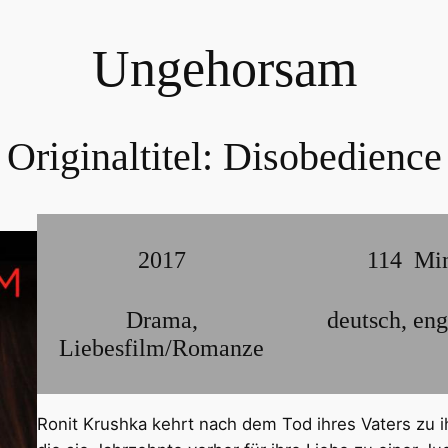
Ungehorsam
Originaltitel:
Disobedience
2017
114
Mi
Drama
,
deutsch
,
eng
Liebesfilm/Romanze
Ronit Krushka kehrt nach dem Tod ihres Vaters zu i