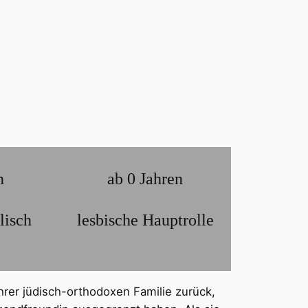
n
ab 0 Jahren
lisch
lesbische Hauptrolle
hrer jüdisch-orthodoxen Familie zurück,