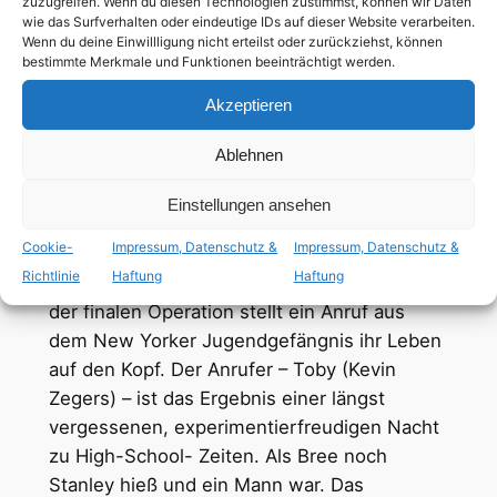
zuzugreifen. Wenn du diesen Technologien zustimmst, können wir Daten
deutsch
,
englisch
wie das Surfverhalten oder eindeutige IDs auf dieser Website verarbeiten.
Wenn du deine Einwillligung nicht erteilst oder zurückziehst, können
bestimmte Merkmale und Funktionen beeinträchtigt werden.
ab 12 Jahren
Akzeptieren
tiq+ Hauptrolle
Ablehnen
Einstellungen ansehen
Bree (Felicity Huffman) ist eine konservative
Cookie-
Impressum, Datenschutz &
Impressum, Datenschutz &
transsexuelle Frau. Für die letzte Operation
Richtlinie
Haftung
Haftung
spart sie jeden Penny. Doch eine Woche vor
der finalen Operation stellt ein Anruf aus
dem New Yorker Jugendgefängnis ihr Leben
auf den Kopf. Der Anrufer – Toby (Kevin
Zegers) – ist das Ergebnis einer längst
vergessenen, experimentierfreudigen Nacht
zu High-School- Zeiten. Als Bree noch
Stanley hieß und ein Mann war. Das