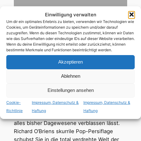
Einwilligung verwalten
99
Min
Um dir ein optimales Erlebnis zu bieten, verwenden wir Technologien wie
Cookies, um Geräteinformationen zu speichern und/oder darauf
englisch
,
mit dt. Untertiteln
zuzugreifen. Wenn du diesen Technologien zustimmst, können wir Daten
wie das Surfverhalten oder eindeutige IDs auf dieser Website verarbeiten.
Wenn du deine Einwillligung nicht erteilst oder zurückziehst, können
bestimmte Merkmale und Funktionen beeinträchtigt werden.
ab 12 Jahren
Akzeptieren
bisexuelle Hauptrolle
,
tiq+ Hauptrolle
Ablehnen
Let’s do the time warp again! Erleben Sie das
Einstellungen ansehen
schrillste Film-Spektakel, das je auf einer
Cookie-
Impressum, Datenschutz &
Impressum, Datenschutz &
Leinwand zu sehen war. „The Rocky Horror
Richtlinie
Haftung
Haftung
Picture Show“ ist eine bizarre Komödie, die
alles bisher Dagewesene verblassen lässt.
Richard O‘Briens skurrile Pop-Persiflage
schubst Sie in die total verdrehte Welt der