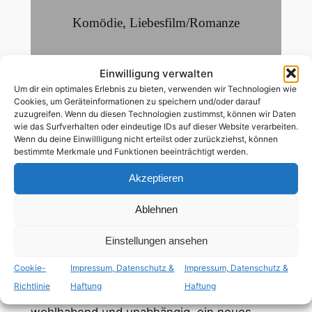
Komödie
,
Liebesfilm/Romanze
101
Min
Einwilligung verwalten
Um dir ein optimales Erlebnis zu bieten, verwenden wir Technologien wie
Cookies, um Geräteinformationen zu speichern und/oder darauf
deutsch
,
englisch
zuzugreifen. Wenn du diesen Technologien zustimmst, können wir Daten
wie das Surfverhalten oder eindeutige IDs auf dieser Website verarbeiten.
Wenn du deine Einwillligung nicht erteilst oder zurückziehst, können
bestimmte Merkmale und Funktionen beeinträchtigt werden.
ab 16 Jahren
Akzeptieren
schwule Hauptrolle
Ablehnen
Mit 16 verlässt Dedee Truitt (Christina Ricci)
mit Halbbruder Bill (Martin Donovan), einem
Einstellungen ansehen
schwulen Lehrer, ihr nerviges Elternhaus und
Cookie-
Impressum, Datenschutz &
Impressum, Datenschutz &
landet in einer Kleinstadt in Indiana. Nach
Richtlinie
Haftung
Haftung
dem Tod seines Partners versucht Bill, nun
wohlhabend und unabhängig, ein neues