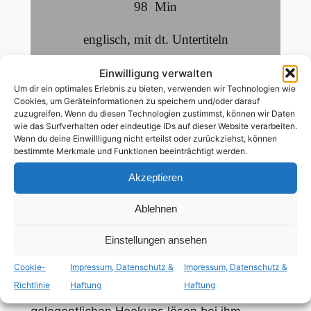
98
Min
englisch
,
mit dt. Untertiteln
Einwilligung verwalten
ab 16 Jahren
Um dir ein optimales Erlebnis zu bieten, verwenden wir Technologien wie
Cookies, um Geräteinformationen zu speichern und/oder darauf
zuzugreifen. Wenn du diesen Technologien zustimmst, können wir Daten
schwule Hauptrolle
wie das Surfverhalten oder eindeutige IDs auf dieser Website verarbeiten.
Wenn du deine Einwillligung nicht erteilst oder zurückziehst, können
bestimmte Merkmale und Funktionen beeinträchtigt werden.
Steven Evans (Graeme Squires) arbeitet
Akzeptieren
beim Fernsehen und ist auf der Suche nach
Glück und Erfüllung in seinem Leben. Die
Ablehnen
künstliche Welt, die er sich erschafft und die
oberflächliche Gesellschaft, in der er sich
Einstellungen ansehen
bewegt, bringen ihm einfach keine
Cookie-
Impressum, Datenschutz &
Impressum, Datenschutz &
Befriedigung. Einzig Ausflüge ans Meer und
Richtlinie
Haftung
Haftung
lockere, sexuelle Abenteuer mit