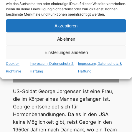
Begebenheit
wie das Surfverhalten oder eindeutige IDs auf dieser Website verarbeiten.
Wenn du deine Einwillligung nicht erteilst oder zurückziehst, können
bestimmte Merkmale und Funktionen beeinträchtigt werden.
98
Min
Akzeptieren
englisch
Ablehnen
Einstellungen ansehen
ab 12 Jahren
Cookie-
Impressum, Datenschutz &
Impressum, Datenschutz &
tiq+ Hauptrolle
Richtlinie
Haftung
Haftung
US-Soldat George Jorgensen ist eine Frau,
die im Körper eines Mannes gefangen ist.
George entscheidet sich für
Hormonbehandlungen. Da es in den USA
keine Möglichkeit gibt, reist George in den
1950er Jahren nach Dänemark, wo ein Team