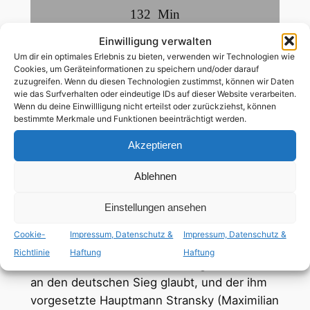
132
Min
Einwilligung verwalten
deutsch
Um dir ein optimales Erlebnis zu bieten, verwenden wir Technologien wie
Cookies, um Geräteinformationen zu speichern und/oder darauf
zuzugreifen. Wenn du diesen Technologien zustimmst, können wir Daten
wie das Surfverhalten oder eindeutige IDs auf dieser Website verarbeiten.
ab 16 Jahren
Wenn du deine Einwillligung nicht erteilst oder zurückziehst, können
bestimmte Merkmale und Funktionen beeinträchtigt werden.
schwule Nebenrolle
Akzeptieren
Russland, 1943: Mitten in den Wirren des
Ablehnen
beginnenden Rückzuges der deutschen
Einstellungen ansehen
Truppen treffen zwei gegensätzliche
Soldaten aufeinander. Der kampferprobte
Cookie-
Impressum, Datenschutz &
Impressum, Datenschutz &
aber desillusionierte Feldwebel Rolf Steiner
Richtlinie
Haftung
Haftung
(James Coburn), der schon lange nicht mehr
an den deutschen Sieg glaubt, und der ihm
vorgesetzte Hauptmann Stransky (Maximilian