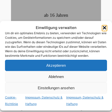
ab 16 Jahren
schwule Hauptrolle
Einwilligung verwalten
Um dir ein optimales Erlebnis zu bieten, verwenden wir Technologien wie
Cookies, um Geräteinformationen zu speichern und/oder darauf
zuzugreifen. Wenn du diesen Technologien zustimmst, können wir Daten
Queer, das hochgelobte jüngste Werk von
wie das Surfverhalten oder eindeutige IDs auf dieser Website verarbeiten.
Luca Guadagnino (Challengers, Call Me By
Wenn du deine Einwillligung nicht erteilst oder zurückziehst, können
Your Name), ist eine bildgewaltige, sinnliche
bestimmte Merkmale und Funktionen beeinträchtigt werden.
Adaption des Kultromans von William S.
Akzeptieren
Burroughs mit einer zutiefst berührenden
und hypnotisierenden Performance von
Ablehnen
Daniel Craig in der Hauptrolle. 1950: William
Einstellungen ansehen
Lee (Daniel Craig), ein amerikanischer Expat
in Mexiko-Stadt, verbringt seine Tage fast
Cookie-
Impressum, Datenschutz &
Impressum, Datenschutz &
ausschließlich allein, abgesehen von einigen
Richtlinie
Haftung
Haftung
wenigen Kontakten zu anderen Mitgliedern