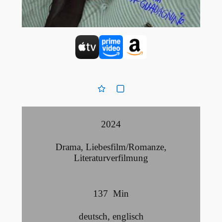
2024
Drama
,
Liebesfilm/Romanze
,
Literaturverfilmung
137
Min
deutsch
,
englisch