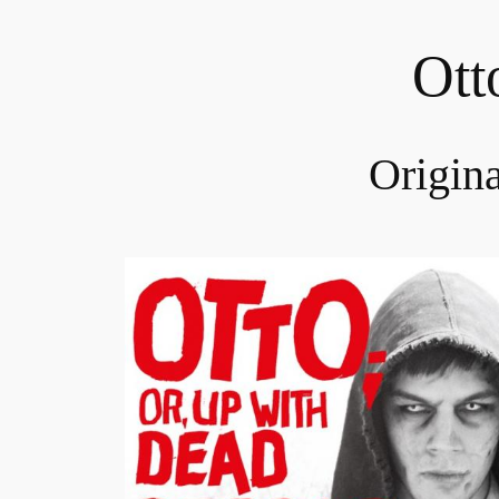
Ott
Origina