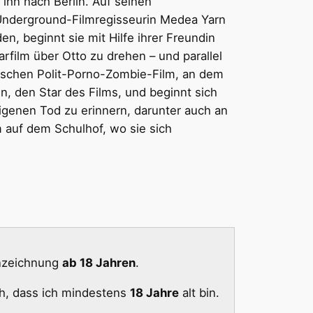
 ihn nach Berlin. Auf seinen
 Underground-Filmregisseurin Medea Yarn
en, beginnt sie mit Hilfe ihrer Freundin
rfilm über Otto zu drehen – und parallel
pischen Polit-Porno-Zombie-Film, an dem
nen, den Star des Films, und beginnt sich
igenen Tod zu erinnern, darunter auch an
m auf dem Schulhof, wo sie sich
nnzeichnung
ab 18 Jahren
.
ch, dass ich mindestens
18 Jahre
alt bin.