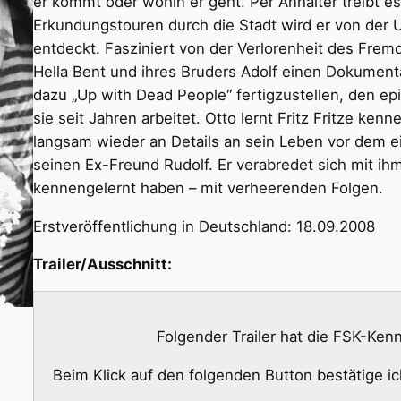
er kommt oder wohin er geht. Per Anhalter treibt es
Erkundungstouren durch die Stadt wird er von der
entdeckt. Fasziniert von der Verlorenheit des Fremd
Hella Bent und ihres Bruders Adolf einen Dokumenta
dazu „Up with Dead People“ fertigzustellen, den e
sie seit Jahren arbeitet. Otto lernt Fritz Fritze ken
langsam wieder an Details an sein Leben vor dem e
seinen Ex-Freund Rudolf. Er verabredet sich mit ih
kennengelernt haben – mit verheerenden Folgen.
Erstveröffentlichung in Deutschland: 18.09.2008
Trailer/Ausschnitt:
Folgender Trailer hat die FSK-Ke
Beim Klick auf den folgenden Button bestätige i