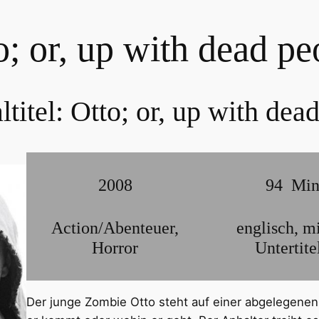
o; or, up with dead pe
ltitel:
Otto; or, up with dea
2008
94
Mi
Action/Abenteuer
,
englisch
,
mi
Horror
Untertite
Der junge Zombie Otto steht auf einer abgelegenen