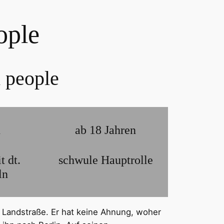
ople
d people
n
ab 18 Jahren
t dt.
schwule Hauptrolle
ln
 Landstraße. Er hat keine Ahnung, woher