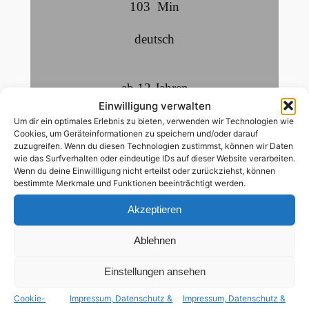
103
Min
deutsch
ab 12 Jahren
Einwilligung verwalten
tiq+ Hauptrolle
Um dir ein optimales Erlebnis zu bieten, verwenden wir Technologien wie
Cookies, um Geräteinformationen zu speichern und/oder darauf
zuzugreifen. Wenn du diesen Technologien zustimmst, können wir Daten
wie das Surfverhalten oder eindeutige IDs auf dieser Website verarbeiten.
Ein Tag und eine Nacht in Berlin: 14 kleine,
Wenn du deine Einwillligung nicht erteilst oder zurückziehst, können
anekdotische Episoden, die nicht zwingend,
bestimmte Merkmale und Funktionen beeinträchtigt werden.
aber manchmal lose miteinander
Akzeptieren
zusammenhängen, aber auf jeden Fall immer
sehr nahtlos und geschmeidig ineinander
Ablehnen
übergehen. Inspiriert sind sie von echten
Einstellungen ansehen
Zetteln und Aushängen, die von
aufmerksamen Berlinern an Laternenpfählen,
Cookie-
Impressum, Datenschutz &
Impressum, Datenschutz &