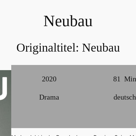
Neubau
Originaltitel:
Neubau
2020
81
Mi
Drama
deutsch