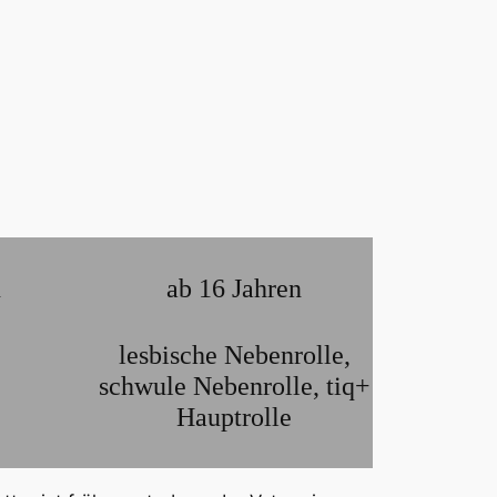
n
ab 16 Jahren
lesbische Nebenrolle
,
schwule Nebenrolle
,
tiq+
Hauptrolle