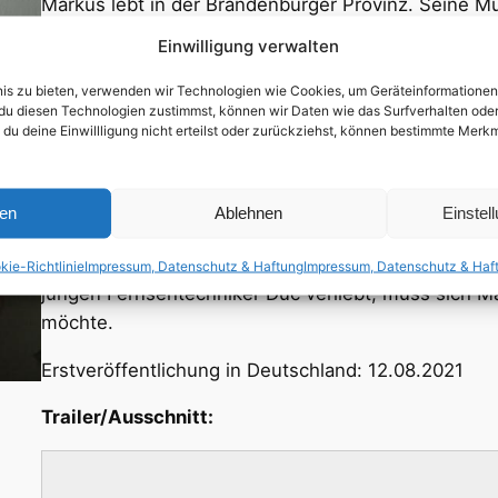
Markus lebt in der Brandenburger Provinz. Seine Mut
schon vor seiner Geburt in den Westen. Als Familie
Einwilligung verwalten
Alma und deren Partnerin Sabine. Die beiden wohnen
angewiesen: Alma, weil sie dement ist, und Sabine,
bnis zu bieten, verwenden wir Technologien wie Cookies, um Geräteinformatione
du diesen Technologien zustimmst, können wir Daten wie das Surfverhalten oder 
braucht. Doch eigentlich sind die Kisten in Marku
 du deine Einwillligung nicht erteilst oder zurückziehst, können bestimmte Mer
erhofften Umzug nach Berlin. Auf den Feldern, bei
immer wieder die Sehnsucht nach einem Leben fernab
er sich die Zeit mit einem gelegentlichen Grindr-Da
ren
Ablehnen
Einstel
eine Schar schillernder Dämonen als Vorboten einer
Einsamkeit befreit. Als sich Almas gesundheitlicher
kie-Richtlinie
Impressum, Datenschutz & Haftung
Impressum, Datenschutz & Haf
jungen Fernsehtechniker Duc verliebt, muss sich M
möchte.
Erstveröffentlichung in Deutschland: 12.08.2021
Trailer/Ausschnitt: