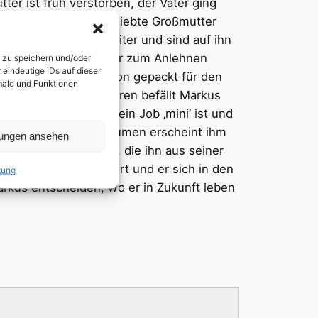
ter ist früh verstorben, der Vater ging
 bleiben ihm seine geliebte Großmutter
 ein paar Dörfer weiter und sind auf ihn
 weil sie eine Schulter zum Anlehnen
n zu speichern und/oder
eindeutige IDs auf dieser
s‘ Neubauwohnung schon gepackt für den
kmale und Funktionen
m Joggen und Autofahren befällt Markus
 der Provinz, wo sein Job ‚mini‘ ist und
te vertreibt. In Tagträumen erscheint ihm
lungen ansehen
 urbanen Wahlfamilie, die ihn aus seiner
 Zustand verschlechtert und er sich in den
tung
arkus entscheiden, wo er in Zukunft leben