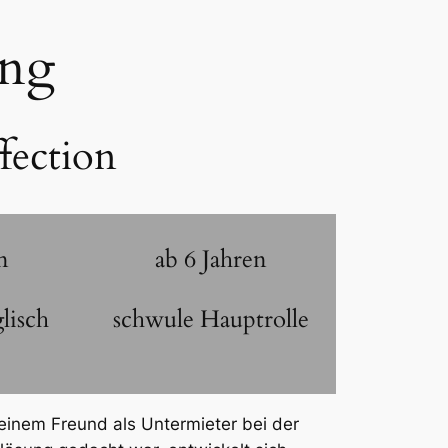
ung
fection
n
ab 6 Jahren
lisch
schwule Hauptrolle
einem Freund als Untermieter bei der