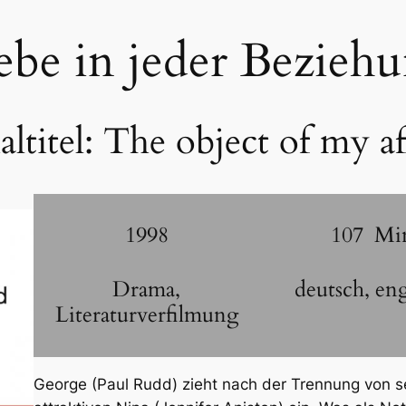
ebe in jeder Bezieh
ltitel:
The object of my af
1998
107
Mi
Drama
,
deutsch
,
eng
Literaturverfilmung
George (Paul Rudd) zieht nach der Trennung von s