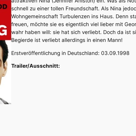
attraktiven Nina (Jennifer Aniston) ein. Was als No
schnell zu einer tollen Freundschaft. Als Nina jed
Wohngemeinschaft Turbulenzen ins Haus. Denn stat
freuen, möchte sie es eigentlich viel lieber mit G
wahr haben will: sie hat sich verliebt. Doch da ist s
Begierde ist verliebt allerdings in einen Mann!
Erstveröffentlichung in Deutschland: 03.09.1998
Trailer/Ausschnitt: