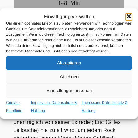
148
Min
Einwilligung verwalten
deutsch
,
französisch
Um dir ein optimales Erlebnis zu bieten, verwenden wir Technologien wie
Cookies, um Geräteinformationen zu speichern und/oder darauf
zuzugreifen. Wenn du diesen Technologien zustimmst, können wir Daten
ab 12 Jahren
wie das Surfverhalten oder eindeutige IDs auf dieser Website verarbeiten.
Wenn du deine Einwillligung nicht erteilst oder zurückziehst, können
bestimmte Merkmale und Funktionen beeinträchtigt werden.
schwule Nebenrolle
,
bisexuelle Nebenrolle
Akzeptieren
Jeden Sommer lädt Max (François Cluzet)
Ablehnen
seine Freunde in sein Strandhaus ein.
Freunde, von denen er vieles weiß, aber
Einstellungen ansehen
einiges nicht wahrhaben will: dass Vincent
Cookie-
Impressum, Datenschutz &
Impressum, Datenschutz &
(Benoît Magimel) heimlich in ihn verliebt ist;
Richtlinie
Haftung
Haftung
Antoine (Laurent Lafitte) unermüdlich und
unerträglich von seiner Ex redet; Eric (Gilles
Lellouche) nie zu alt wird, um jedem Rock