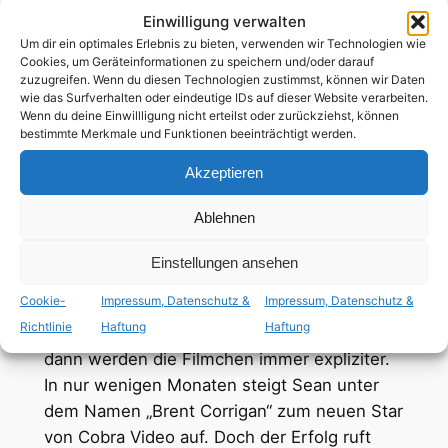
englisch
,
mit dt. Untertiteln
Einwilligung verwalten
Um dir ein optimales Erlebnis zu bieten, verwenden wir Technologien wie
Cookies, um Geräteinformationen zu speichern und/oder darauf
zuzugreifen. Wenn du diesen Technologien zustimmst, können wir Daten
ab 18 Jahren
wie das Surfverhalten oder eindeutige IDs auf dieser Website verarbeiten.
Wenn du deine Einwillligung nicht erteilst oder zurückziehst, können
bestimmte Merkmale und Funktionen beeinträchtigt werden.
schwule Hauptrolle
Akzeptieren
Sean (Garrett Clayton) ist 17, sieht
Ablehnen
unwiderstehlich aus und träumt vom großen
Ruhm. Als er online den Schwulenporno-
Einstellungen ansehen
Produzenten Stephen (Christian Slater)
Cookie-
Impressum, Datenschutz &
Impressum, Datenschutz &
kennenlernt, nutzt er seine Chance. Erst
Richtlinie
Haftung
Haftung
lässt er vor der Kamera die Hosen runter,
dann werden die Filmchen immer expliziter.
In nur wenigen Monaten steigt Sean unter
dem Namen „Brent Corrigan“ zum neuen Star
von Cobra Video auf. Doch der Erfolg ruft