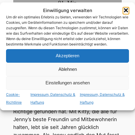
91
Min
Einwilligung verwalten
deutsch
,
englisch
Um dir ein optimales Erlebnis zu bieten, verwenden wir Technologien wie
Cookies, um Geräteinformationen zu speichern und/oder darauf
zuzugreifen. Wenn du diesen Technologien zustimmst, können wir Daten
wie das Surfverhalten oder eindeutige IDs auf dieser Website verarbeiten.
ab 0 Jahren
Wenn du deine Einwillligung nicht erteilst oder zurückziehst, können
bestimmte Merkmale und Funktionen beeinträchtigt werden.
lesbische Hauptrolle
Akzeptieren
Ablehnen
Wann findet Jenny (Katherine Heigl) nur den
richtigen Mann? Diese Frage stellen sich ihre
Einstellungen ansehen
Eltern inklusive der kleinen Stadtgemeinde,
Cookie-
Impressum, Datenschutz &
Impressum, Datenschutz &
in der Jenny groß geworden ist, immer
Richtlinie
Haftung
Haftung
wieder. Niemand ahnt, dass Jenny längst die
Richtige gefunden hat. Mit Kitty, die alle für
Jenny’s beste Freundin und Mitbewohnerin
halten, lebt sie seit Jahren glücklich