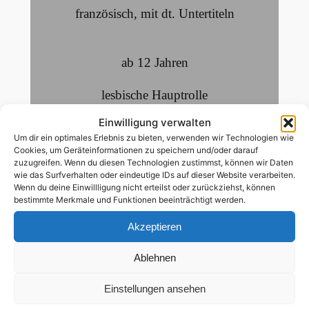
französisch
,
mit dt. Untertiteln
ab 12 Jahren
lesbische Hauptrolle
Einwilligung verwalten
Um dir ein optimales Erlebnis zu bieten, verwenden wir Technologien wie
Elina, eine 15-jährige aufstrebende Rapperin
Cookies, um Geräteinformationen zu speichern und/oder darauf
muss ihre Heimat Finnland verlassen und
zuzugreifen. Wenn du diesen Technologien zustimmst, können wir Daten
wegen des neuen Mannes ihrer Mutter nach
wie das Surfverhalten oder eindeutige IDs auf dieser Website verarbeiten.
Wenn du deine Einwillligung nicht erteilst oder zurückziehst, können
Südfrankreich ziehen. Sofort fühlt sie sich zu
bestimmte Merkmale und Funktionen beeinträchtigt werden.
ihrer neuen Stiefschwester Sofia, 17,
Akzeptieren
hingezogen, einer charismatischen
Balletttänzerin. Doch diese führt ein
Ablehnen
Doppelleben voller Partys und Drogen.
Schnell verwandelt sich ihre Freundschaft in
Einstellungen ansehen
ein toxisches Machtspiel. In ihrem