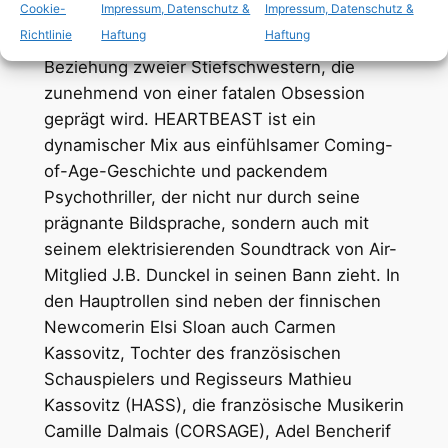
Cookie-
Impressum, Datenschutz &
Impressum, Datenschutz &
Spielfilmdebüt HEARTBEAST beschreibt die
Richtlinie
Haftung
Haftung
finnische Regisseurin Aino Suni die
Beziehung zweier Stiefschwestern, die
zunehmend von einer fatalen Obsession
geprägt wird. HEARTBEAST ist ein
dynamischer Mix aus einfühlsamer Coming-
of-Age-Geschichte und packendem
Psychothriller, der nicht nur durch seine
prägnante Bildsprache, sondern auch mit
seinem elektrisierenden Soundtrack von Air-
Mitglied J.B. Dunckel in seinen Bann zieht. In
den Hauptrollen sind neben der finnischen
Newcomerin Elsi Sloan auch Carmen
Kassovitz, Tochter des französischen
Schauspielers und Regisseurs Mathieu
Kassovitz (HASS), die französische Musikerin
Camille Dalmais (CORSAGE), Adel Bencherif