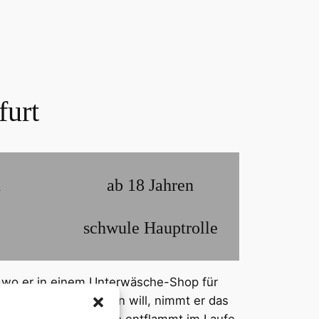
furt
n
ab 18 Jahren
schwule Hauptrolle
t, wo er in einem Unterwäsche-Shop für
 ihm Frankfurt zeigen will, nimmt er das
nd intensiven Blicken entflammt im Laufe