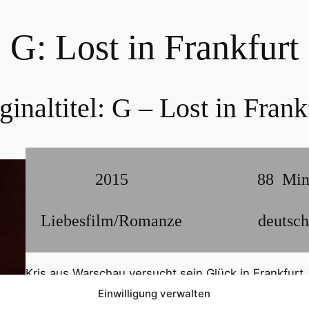
G: Lost in Frankfurt
ginaltitel:
G – Lost in Frank
2015
88
Mi
Liebesfilm/Romanze
deutsch
Kris aus Warschau versucht sein Glück in Frankfur
Männer landet. Als er dort Damiano kennenlernt, der
Einwilligung verwalten
Angebot gerne an. Nach zögerlichen Berührungen u