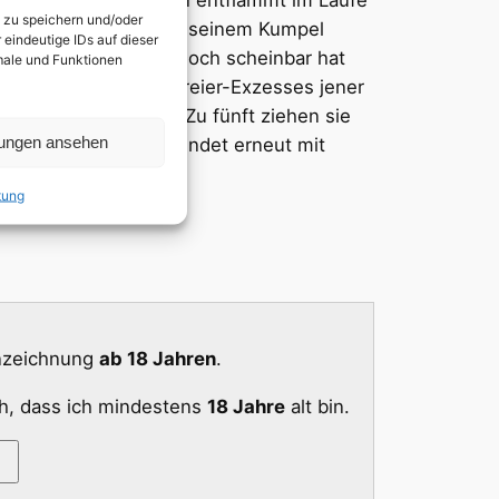
n zu speichern und/oder
auf taucht Damiano mit seinem Kumpel
eindeutige IDs auf dieser
t auf G draufmachen. Doch scheinbar hat
kmale und Funktionen
trotz des sexuellen Dreier-Exzesses jener
as David auch kennt. Zu fünft ziehen sie
lungen ansehen
ive Partynacht auf G endet erneut mit
tung
nnzeichnung
ab 18 Jahren
.
ch, dass ich mindestens
18 Jahre
alt bin.