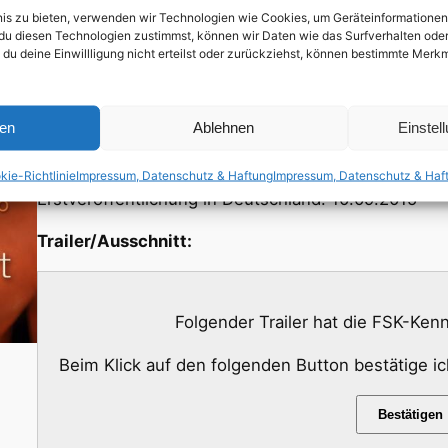
bnis zu bieten, verwenden wir Technologien wie Cookies, um Geräteinformatione
des Tages eine leidenschaftliche Affäre. Tags dar
du diesen Technologien zustimmst, können wir Daten wie das Surfverhalten oder 
David auf und will mit Kris erneut eine heiße Nach
 du deine Einwillligung nicht erteilst oder zurückziehst, können bestimmte Mer
Kris nur Augen für David… Zu allem Überfluss, und 
Nacht, trifft das Dreiergespann ein Freundespaar, d
ren
Ablehnen
Einstel
nun durch die nächtliche Metropole, und die intens
erotischen Begehrlichkeiten…
kie-Richtlinie
Impressum, Datenschutz & Haftung
Impressum, Datenschutz & Haf
Erstveröffentlichung in Deutschland: 10.09.2015
Trailer/Ausschnitt:
Folgender Trailer hat die FSK-Ke
Beim Klick auf den folgenden Button bestätige i
Bestätigen