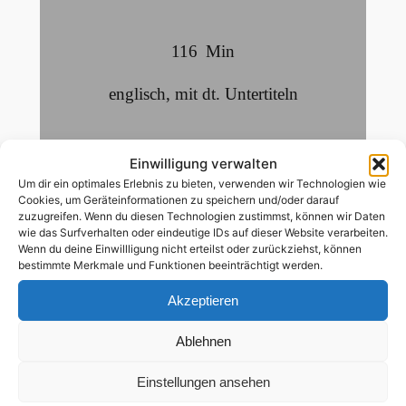
116
Min
englisch
,
mit dt. Untertiteln
ab 16 Jahren
Einwilligung verwalten
Um dir ein optimales Erlebnis zu bieten, verwenden wir Technologien wie
bisexuelle Hauptrolle
Cookies, um Geräteinformationen zu speichern und/oder darauf
zuzugreifen. Wenn du diesen Technologien zustimmst, können wir Daten
wie das Surfverhalten oder eindeutige IDs auf dieser Website verarbeiten.
Wenn du deine Einwillligung nicht erteilst oder zurückziehst, können
Der US-Rapper, Lil Peep schuf eine
bestimmte Merkmale und Funktionen beeinträchtigt werden.
einzigartige Mischung aus Punk, Emo und
Akzeptieren
Trap, mit dem er ein neues, innovatives
Musikgenre in den Mainstream erhob – als er
Ablehnen
2017 im Alter von nur 21 Jahren an einer
Überdosis Tabletten und Drogen starb. Von
Einstellungen ansehen
den Straßen seiner Jugend in Long Beach,