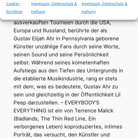
Cookie-
Impressum, Datenschutz &
Impressum, Datenschutz &
seinem Leben in Los Angeles, über
Richtlinie
Haftung
Haftung
Studioaufenthalte in London bis hin zu
ausverkauften Tourneen durch die USA,
Europa und Russland, berührte der als
Gustav Elijah Ahr in Pennsylvania geborene
Künstler unzählige Fans durch seine Worte,
seinen Sound und seine Persönlichkeit
selbst. Während seines kometenhaften
Aufstiegs aus den Tiefen des Untergrunds in
die etablierte Musikindustrie, rang er stets
mit dem, was es bedeutete, Gustav Ahr zu
sein und gleichzeitig in der Öffentlichkeit Lil
Peep darzustellen. – EVERYBODY’S
EVERYTHING ist ein von Terrence Malick
(Badlands, The Thin Red Line, Ein
verborgenes Leben) koproduziertes, intimes
Porträt, das versucht, den Künstler und