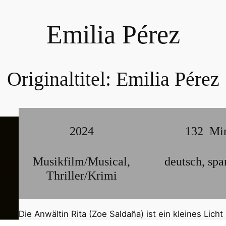
Emilia Pérez
Originaltitel:
Emilia Pérez
2024
132
Mi
Musikfilm/Musical
,
deutsch
,
spa
Thriller/Krimi
Die Anwältin Rita (Zoe Saldaña) ist ein kleines Licht 