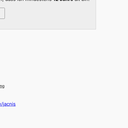
ung
/jacnis