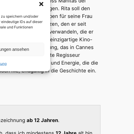
r ein Ausweg: Kartellboss Manitas del
er Mafia-Welt aussteigen. Rita soll den
ziehen, ein neues Leben für seine Frau
n zu speichern und/oder
eindeutige IDs auf dieser
und einen Plan umsetzen, den er seit
kmale und Funktionen
d ganz in die Frau zu verwandeln, die er
hts weniger als eine einzigartige Kino-
randioser Starbesetzung, das in Cannes
lungen ansehen
mehrfach preisgekrönte Regisseur
Show voller Vitalität und Energie, die die
tung
och nie, endgültig in die Geschichte ein.
nnzeichnung
ab 12 Jahren
.
ch, dass ich mindestens
12 Jahre
alt bin.