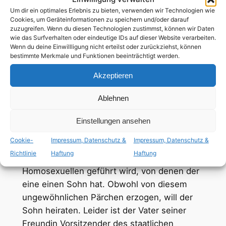
Um dir ein optimales Erlebnis zu bieten, verwenden wir Technologien wie
Cookies, um Geräteinformationen zu speichern und/oder darauf
97
Min
zuzugreifen. Wenn du diesen Technologien zustimmst, können wir Daten
wie das Surfverhalten oder eindeutige IDs auf dieser Website verarbeiten.
Wenn du deine Einwillligung nicht erteilst oder zurückziehst, können
deutsch
,
französisch
bestimmte Merkmale und Funktionen beeinträchtigt werden.
Akzeptieren
ab 12 Jahren
Ablehnen
schwule Hauptrolle
,
tiq+ Hauptrolle
Einstellungen ansehen
Cookie-
Impressum, Datenschutz &
Impressum, Datenschutz &
„Käfig voller Narren“ ist der Name eines
Richtlinie
Haftung
Haftung
Travestie-Cabarets, das von zwei
Homosexuellen geführt wird, von denen der
eine einen Sohn hat. Obwohl von diesem
ungewöhnlichen Pärchen erzogen, will der
Sohn heiraten. Leider ist der Vater seiner
Freundin Vorsitzender des staatlichen