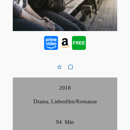
2018
Drama
,
Liebesfilm/Romanze
94
Min