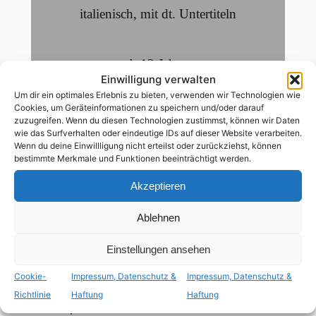
italienisch
,
mit dt. Untertiteln
ab 12 Jahren
Einwilligung verwalten
schwule Hauptrolle
Um dir ein optimales Erlebnis zu bieten, verwenden wir Technologien wie
Cookies, um Geräteinformationen zu speichern und/oder darauf
zuzugreifen. Wenn du diesen Technologien zustimmst, können wir Daten
wie das Surfverhalten oder eindeutige IDs auf dieser Website verarbeiten.
Antò und Tino sind zusammen in einem
Wenn du deine Einwillligung nicht erteilst oder zurückziehst, können
bestimmte Merkmale und Funktionen beeinträchtigt werden.
kleinen Dorf in Sizilien aufgewachsen. Voller
Träume aus dem Provinzleben auszubrechen
Akzeptieren
und irgendwo anders, und am besten
gemeinsam, neu anzufangen. Doch dann
Ablehnen
verschwindet Tino und die beiden
Einstellungen ansehen
Jugendfreunde verlieren sich für über zehn
Jahre aus den Augen. Jetzt, bald in ihren
Cookie-
Impressum, Datenschutz &
Impressum, Datenschutz &
30ern, leben beide im Ausland. Als Antò
Richtlinie
Haftung
Haftung
erfährt, dass sein Elternhaus in Sizilien