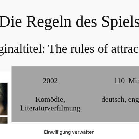
Die Regeln des Spiel
ginaltitel:
The rules of attrac
2002
110
Mi
Komödie
,
deutsch
,
eng
Literaturverfilmung
Die Starbesetzung mit James Van Der Beek (Droge
Einwilligung verwalten