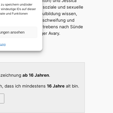
omosexuelle Paul Denton) und Jessica
n zu speichern und/oder
n und hippen Blick auf soziale und sexuelle
eindeutige IDs auf dieser
Sie über die Hochschulbildung wissen,
kmale und Funktionen
eit, Unsicherheit, Ausschweifung und
ns, der Liebe und des Strebens nach Sünde
lungen ansehen
, unter Regie von Roger Avary.
tung
nnzeichnung
ab 16 Jahren
.
ch, dass ich mindestens
16 Jahre
alt bin.