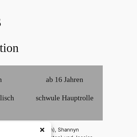
s
tion
n
ab 16 Jahren
lisch
schwule Hauptrolle
ndealer Sean Bateman), Shannyn