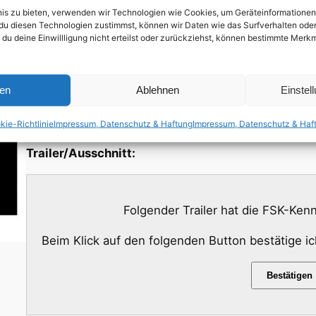
Sossamon (Lauren Hynde) , Ian Somerhalder (der h
bnis zu bieten, verwenden wir Technologien wie Cookies, um Geräteinformatione
Biel (Lara Holleran) bringt Leben in diesen ehrliche
du diesen Technologien zustimmst, können wir Daten wie das Surfverhalten oder 
Beziehungen am College. Vergessen Sie alles, was 
 du deine Einwillligung nicht erteilst oder zurückziehst, können bestimmte Mer
und bereiten Sie sich auf die Themen Jungfräulichk
Untreue in dieser düster-lustigen Satire des Lebe
ren
Ablehnen
Einstel
vor. Basierend auf dem Roman von Bret Easton Ellis
Erstveröffentlichung in Deutschland: 01.05.2003
kie-Richtlinie
Impressum, Datenschutz & Haftung
Impressum, Datenschutz & Haf
Trailer/Ausschnitt:
Folgender Trailer hat die FSK-Ke
Beim Klick auf den folgenden Button bestätige i
Bestätigen