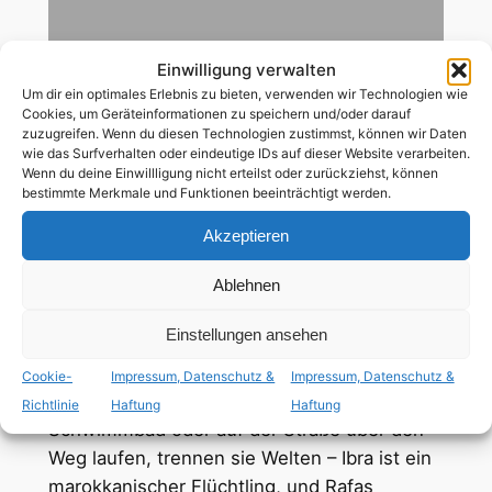
92
Min
Einwilligung verwalten
Um dir ein optimales Erlebnis zu bieten, verwenden wir Technologien wie
spanisch
,
mit dt. Untertiteln
Cookies, um Geräteinformationen zu speichern und/oder darauf
zuzugreifen. Wenn du diesen Technologien zustimmst, können wir Daten
wie das Surfverhalten oder eindeutige IDs auf dieser Website verarbeiten.
Wenn du deine Einwillligung nicht erteilst oder zurückziehst, können
ab 12 Jahren
bestimmte Merkmale und Funktionen beeinträchtigt werden.
Akzeptieren
schwule Hauptrolle
Ablehnen
Rafa, 14, probt für den ersten Kuss. Den
Einstellungen ansehen
bekommt dann zwar Marta, aber eigentlich
würde Rafa viel lieber Ibra küssen. Obwohl
Cookie-
Impressum, Datenschutz &
Impressum, Datenschutz &
sich die beiden Jungs fast täglich im
Richtlinie
Haftung
Haftung
Schwimmbad oder auf der Straße über den
Weg laufen, trennen sie Welten – Ibra ist ein
marokkanischer Flüchtling, und Rafas