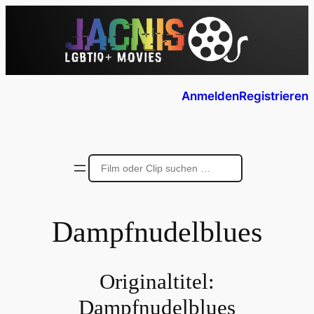
Anmelden
Registrieren
Dampfnudelblues
Originaltitel:
Dampfnudelblues