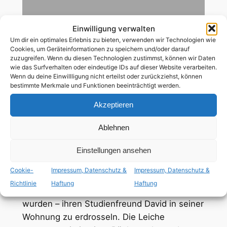
81
Min
Einwilligung verwalten
Um dir ein optimales Erlebnis zu bieten, verwenden wir Technologien wie
deutsch
,
englisch
,
französisch
Cookies, um Geräteinformationen zu speichern und/oder darauf
zuzugreifen. Wenn du diesen Technologien zustimmst, können wir Daten
wie das Surfverhalten oder eindeutige IDs auf dieser Website verarbeiten.
Wenn du deine Einwillligung nicht erteilst oder zurückziehst, können
ab 12 Jahren
bestimmte Merkmale und Funktionen beeinträchtigt werden.
schwule Hauptrolle
Akzeptieren
Ablehnen
Um endlich zu beweisen, dass es den
Einstellungen ansehen
perfekten Mord gibt, beschließen die beiden
Hauptfiguren Brandon (John Dall) und Phillip
Cookie-
Impressum, Datenschutz &
Impressum, Datenschutz &
(Farley Granger) – die an der Zensur vorbei
Richtlinie
Haftung
Haftung
auf subtile Weise als schwul charakterisiert
wurden – ihren Studienfreund David in seiner
Wohnung zu erdrosseln. Die Leiche