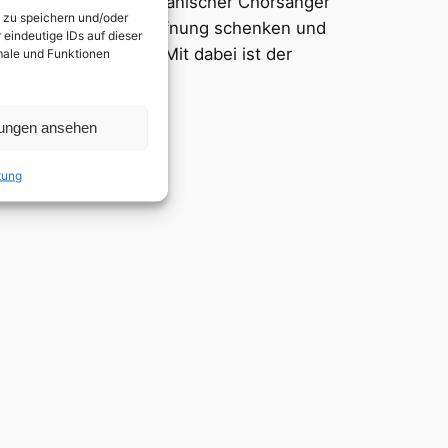
en und Klänge amerikanischer Chorsänger
n zu speichern und/oder
einschaft stärken, Hoffnung schenken und
eindeutige IDs auf dieser
ens verdeutlichen. Mit dabei ist der
kmale und Funktionen
nd Pentatonix.
lungen ansehen
tung