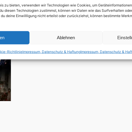
auf wunderschöne Weise die unzähligen Geschicht
bnis zu bieten, verwenden wir Technologien wie Cookies, um Geräteinformatione
und Chorleiter – Geschichten, die inspirieren, Gem
du diesen Technologien zustimmst, können wir Daten wie das Surfverhalten oder 
das enorme soziale Potenzial des gemeinsamen Sing
 du deine Einwillligung nicht erteilst oder zurückziehst, können bestimmte Mer
schwule Sänger Scott Hoying von der A cappella Ba
Trailer/Ausschnitt:
ren
Ablehnen
Einstel
kie-Richtlinie
Impressum, Datenschutz & Haftung
Impressum, Datenschutz & Haf