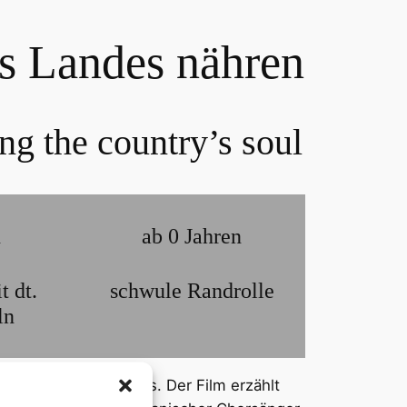
s Landes nähren
ng the country’s soul
n
ab 0 Jahren
t dt.
schwule Randrolle
ln
s heutigen Chorgesangs. Der Film erzählt