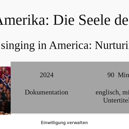
Amerika: Die Seele de
singing in America: Nurturi
2024
90
Mi
Dokumentation
englisch
,
mi
Untertite
Eine visuelle Darstellung der Vielfalt und Tiefe de
Einwilligung verwalten