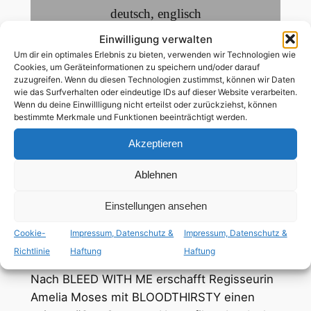
deutsch
,
englisch
Einwilligung verwalten
Um dir ein optimales Erlebnis zu bieten, verwenden wir Technologien wie
ab 16 Jahren
Cookies, um Geräteinformationen zu speichern und/oder darauf
zuzugreifen. Wenn du diesen Technologien zustimmst, können wir Daten
wie das Surfverhalten oder eindeutige IDs auf dieser Website verarbeiten.
lesbische Hauptrolle
Wenn du deine Einwillligung nicht erteilst oder zurückziehst, können
bestimmte Merkmale und Funktionen beeinträchtigt werden.
Die erfolgreiche Musikerin Grey plagen
Akzeptieren
alptraumhafte Visionen. Als sie die Einladung
Ablehnen
erhält, mit dem berüchtigten
Musikproduzenten Vaughn Daniels in seinem
Einstellungen ansehen
abgelegenen Studio in den Wäldern
Kanadas
zu arbeiten, beginnt sie langsam
Cookie-
Impressum, Datenschutz &
Impressum, Datenschutz &
herauszufinden, was wirklich in ihr steckt…
Richtlinie
Haftung
Haftung
Nach BLEED WITH ME erschafft Regisseurin
Amelia Moses mit BLOODTHIRSTY einen