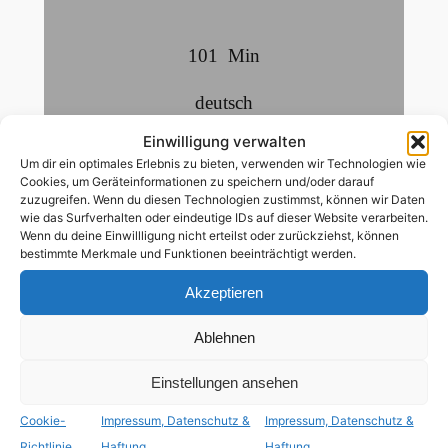
101
Min
deutsch
Einwilligung verwalten
Um dir ein optimales Erlebnis zu bieten, verwenden wir Technologien wie
ab 12 Jahren
Cookies, um Geräteinformationen zu speichern und/oder darauf
zuzugreifen. Wenn du diesen Technologien zustimmst, können wir Daten
wie das Surfverhalten oder eindeutige IDs auf dieser Website verarbeiten.
lesbische Nebenrolle
,
tiq+ Hauptrolle
Wenn du deine Einwillligung nicht erteilst oder zurückziehst, können
bestimmte Merkmale und Funktionen beeinträchtigt werden.
Nach dem Unfalltod ihres 17-jährigen Sohnes
Akzeptieren
Esteban (Eloy Azorín) kündigt Manuela
Ablehnen
(Cecilia Roth) ihren Job als
Krankenschwester und macht sich auf die
Einstellungen ansehen
Suche nach dem verschollenen Vater des
Jungen, der nach einer
Cookie-
Impressum, Datenschutz &
Impressum, Datenschutz &
geschlechtsangleichenden Operation nun
Richtlinie
Haftung
Haftung