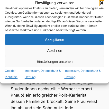
Einwilligung verwalten
Um dir ein optimales Erlebnis zu bieten, verwenden wir Technologien wie
Cookies, um Geräteinformationen zu speichern und/oder darauf
116
Min
zuzugreifen. Wenn du diesen Technologien zustimmst, können wir Daten
wie das Surfverhalten oder eindeutige IDs auf dieser Website verarbeiten.
deutsch
Wenn du deine Einwillligung nicht erteilst oder zurückziehst, können
bestimmte Merkmale und Funktionen beeinträchtigt werden.
Akzeptieren
ab 16 Jahren
Ablehnen
tiq+ Hauptrolle
Einstellungen ansehen
Drei Geschwister auf dem Weg zum Glück:
Cookie-
Impressum, Datenschutz &
Impressum, Datenschutz &
Hans-Jörg (Moritz Bleibtreu) ist ein
Richtlinie
Haftung
Haftung
sexsüchtiger Bibliothekar, der gerne jungen
Studentinnen nachstellt – Werner (Herbert
Knaup) ein erfolgreicher Polit-Karrierist,
dessen Familie zerbröckelt. Seine Frau weist
ihn ab, und sein Sohn nutzt jede