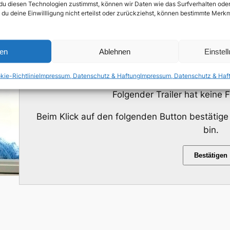
Mutter, kämpft für ihren Sohn um die Hälfte der 
du diesen Technologien zustimmst, können wir Daten wie das Surfverhalten oder 
 du deine Einwillligung nicht erteilst oder zurückziehst, können bestimmte Mer
verschiedenen Müttern, der durch den Tod eines g
am Ende zeigen, wer die Stärkere ist.
ren
Ablehnen
Einstel
Trailer/Ausschnitt:
kie-Richtlinie
Impressum, Datenschutz & Haftung
Impressum, Datenschutz & Haf
Folgender Trailer hat keine
Beim Klick auf den folgenden Button bestätige
bin.
Bestätigen