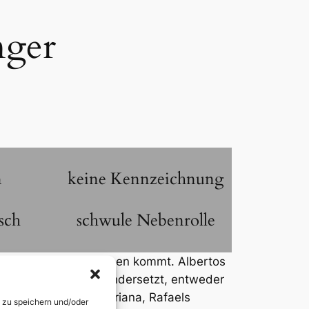
nger
n
keine Kennzeichnung
sch
schwule Nebenrolle
artner Alberto ums Leben kommt. Albertos
 Entscheidung auseinandersetzt, entweder
 sich zu behalten. Mariana, Rafaels
n zu speichern und/oder