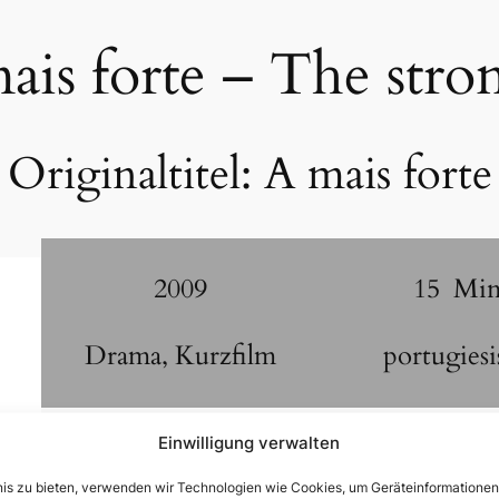
ais forte – The stro
Originaltitel:
A mais forte
2009
15
Mi
Drama
,
Kurzfilm
portugiesi
Rafael überlebt einen Autounfall, bei dem sein P
Einwilligung verwalten
Mutter, Raquel, trauert, während sie sich mit der
Albertos Wohnung mit Rfhael zu teilen oder sie für
bnis zu bieten, verwenden wir Technologien wie Cookies, um Geräteinformatione