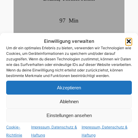
97
Min
deutsch
,
englisch
Einwilligung verwalten
Um dir ein optimales Erlebnis zu bieten, verwenden wir Technologien wie
Cookies, um Geräteinformationen zu speichern und/oder darauf
ab 18 Jahren
zuzugreifen. Wenn du diesen Technologien zustimmst, können wir Daten
wie das Surfverhalten oder eindeutige IDs auf dieser Website verarbeiten.
Wenn du deine Einwillligung nicht erteilst oder zurückziehst, können
schwule Hauptrolle
bestimmte Merkmale und Funktionen beeinträchtigt werden.
Akzeptieren
Die anerkannte Neurologin Dr. Kentyl (Maria
Olsen) beschäftigt sich zu Studienzwecken
Ablehnen
mit dem inhaftierten, schwulen, 15-fachen
Mörder Norris (Steve Bongeorno). Sie lässt
Einstellungen ansehen
sich von ihm detailliert seine Taten schildern
Cookie-
Impressum, Datenschutz &
Impressum, Datenschutz &
und erhofft sich, so neue Erkenntnisse zu
Richtlinie
Haftung
Haftung