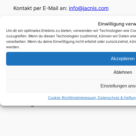
Kontakt per E-Mail an:
info@jacnis.com
Facebook
Einwilligung ver
Um dir ein optimales Erlebnis zu bieten, verwenden wir Technologien wie Co
Social
zuzugreifen. Wenn du diesen Technologien zustimmst, können wir Daten wie d
verarbeiten. Wenn du deine Einwillligung nicht erteilst oder zurückziehst, 
© 2025 by Jacnis.com
werden.
Akzeptieren
Rechtliches
Impressum, Datenschutz & Haftung
Ablehnen
Cookie-Richtlinie (EU)
Einstellungen an
Unterstütze mich:
paypal.me/jacnis
Cookie-Richtlinie
Impressum, Datenschutz & Haftun
Alle Angaben ohne Gewähr!