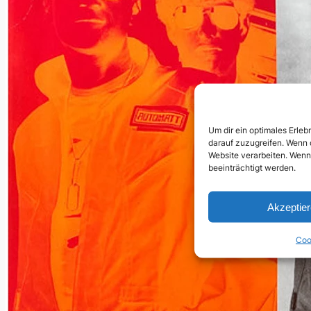
Um dir ein optimales Erle
darauf zuzugreifen. Wenn 
Website verarbeiten. Wenn
beeinträchtigt werden.
Akzeptie
Coo