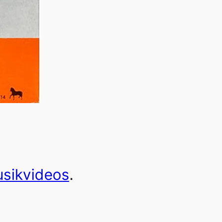
sikvideos
.