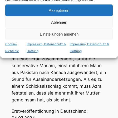
bestimmte Merkmale und Funktionen beeinträchtigt werden.
englisch
,
französisch
,
mit dt. Untertiteln
Akzeptieren
keine Kennzeichnung
Ablehnen
lesbische Hauptrolle
Einstellungen ansehen
Cookie-
Impressum, Datenschutz &
Impressum, Datenschutz &
Immer wieder kommt es zwischen Azra und
Richtlinie
Haftung
Haftung
ihrer Mutter zu Streit. Dass ihre Tochter etwa
mit einer Frau zusammenlebt, ist für die
konservative Mariam, einst mit ihrem Mann
aus Pakistan nach Kanada ausgewandert, ein
Grund für Auseinandersetzungen. Als es zu
einem Schicksalsschlag kommt, muss Azra
feststellen, dass sie mehr mit ihrer Mutter
gemeinsam hat, als sie ahnt.
Erstveröffentlichung in Deutschland:
04.07.2024