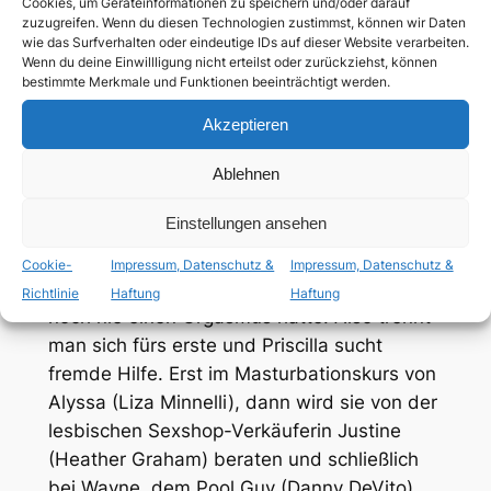
deutsch
Cookies, um Geräteinformationen zu speichern und/oder darauf
zuzugreifen. Wenn du diesen Technologien zustimmst, können wir Daten
wie das Surfverhalten oder eindeutige IDs auf dieser Website verarbeiten.
Wenn du deine Einwillligung nicht erteilst oder zurückziehst, können
ab 16 Jahren
bestimmte Merkmale und Funktionen beeinträchtigt werden.
Akzeptieren
lesbische Randrolle
Ablehnen
Priscilla (Parker Posey) und Jack (Paul
Einstellungen ansehen
Rudd) sind seit zehn Jahren verheiratet und
eigentlich ein glückliches Paar. Wenn man
Cookie-
Impressum, Datenschutz &
Impressum, Datenschutz &
von dem Umstand absieht, dass Priscilla
Richtlinie
Haftung
Haftung
noch nie einen Orgasmus hatte. Also trennt
man sich fürs erste und Priscilla sucht
fremde Hilfe. Erst im Masturbationskurs von
Alyssa (Liza Minnelli), dann wird sie von der
lesbischen Sexshop-Verkäuferin Justine
(Heather Graham) beraten und schließlich
bei Wayne, dem Pool Guy (Danny DeVito).