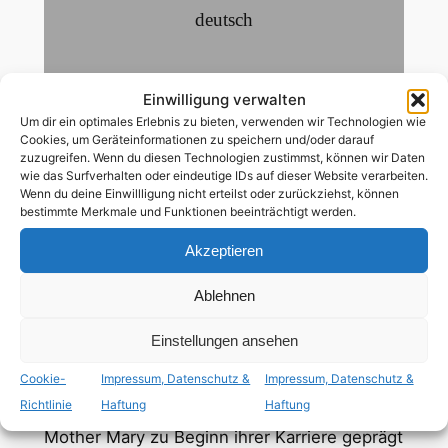
deutsch
ab 12 Jahren
Einwilligung verwalten
Um dir ein optimales Erlebnis zu bieten, verwenden wir Technologien wie
lesbische Hauptrolle
Cookies, um Geräteinformationen zu speichern und/oder darauf
zuzugreifen. Wenn du diesen Technologien zustimmst, können wir Daten
wie das Surfverhalten oder eindeutige IDs auf dieser Website verarbeiten.
Wenn du deine Einwillligung nicht erteilst oder zurückziehst, können
Mother Mary (Anne Hathaway) ist ein
bestimmte Merkmale und Funktionen beeinträchtigt werden.
Megastar – auf der Bühne eine glamouröse
Akzeptieren
und unvergleichliche Erscheinung, doch
hinter den Kulissen erschöpft und einsam.
Ablehnen
Überwältigt von ihrem mit Spannung
erwarteten Bühnen-Comeback sucht sie
Einstellungen ansehen
Zuflucht bei ihrer einstigen Freundin und
Cookie-
Impressum, Datenschutz &
Impressum, Datenschutz &
Weggefährtin Sam (Michaela Coel), einer
Richtlinie
Haftung
Haftung
Modedesignerin, die den ikonischen Stil von
Mother Mary zu Beginn ihrer Karriere geprägt