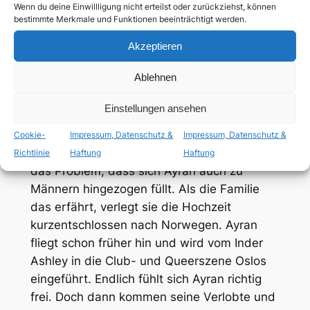
hindi
,
mit dt. Untertiteln
Wenn du deine Einwillligung nicht erteilst oder zurückziehst, können
bestimmte Merkmale und Funktionen beeinträchtigt werden.
Akzeptieren
ab 12 Jahren
Ablehnen
lesbische Nebenrolle
,
schwule Hauptrolle
Einstellungen ansehen
Der Pakistani Ayran lebt mit seiner Freundin
glücklich zusammen und soll diese auch
Cookie-
Impressum, Datenschutz &
Impressum, Datenschutz &
bald heiraten. So weit, so gut. Wäre da nicht
Richtlinie
Haftung
Haftung
das Problem, dass sich Ayran auch zu
Männern hingezogen füllt. Als die Familie
das erfährt, verlegt sie die Hochzeit
kurzentschlossen nach Norwegen. Ayran
fliegt schon früher hin und wird vom Inder
Ashley in die Club- und Queerszene Oslos
eingeführt. Endlich fühlt sich Ayran richtig
frei. Doch dann kommen seine Verlobte und