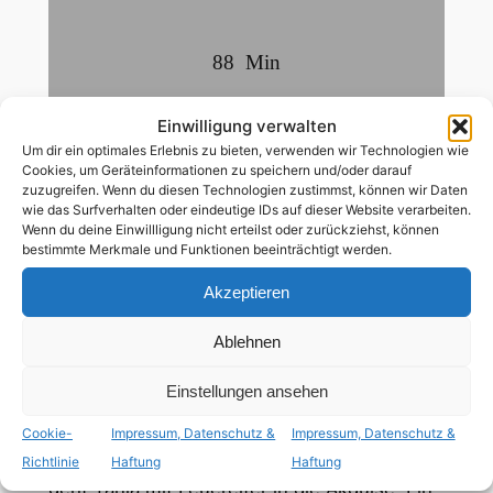
88
Min
deutsch
Einwilligung verwalten
Um dir ein optimales Erlebnis zu bieten, verwenden wir Technologien wie
Cookies, um Geräteinformationen zu speichern und/oder darauf
ab 12 Jahren
zuzugreifen. Wenn du diesen Technologien zustimmst, können wir Daten
wie das Surfverhalten oder eindeutige IDs auf dieser Website verarbeiten.
Wenn du deine Einwillligung nicht erteilst oder zurückziehst, können
lesbische Nebenrolle
bestimmte Merkmale und Funktionen beeinträchtigt werden.
Akzeptieren
Aussortiert – und das mit knapp 50! Beruflich
Ablehnen
wie privat fühlt sich
Schaufensterdekorateurin Tanja ins Off
Einstellungen ansehen
gelegt. Aber sie reckt mutig das Kinn.
Natürlich kann sie noch mithalten. Nachdem
Cookie-
Impressum, Datenschutz &
Impressum, Datenschutz &
ihr ein Auftrag nach dem anderen wegbricht,
Richtlinie
Haftung
Haftung
geht Tanja mit Feuereifer in die Akquise. Ein