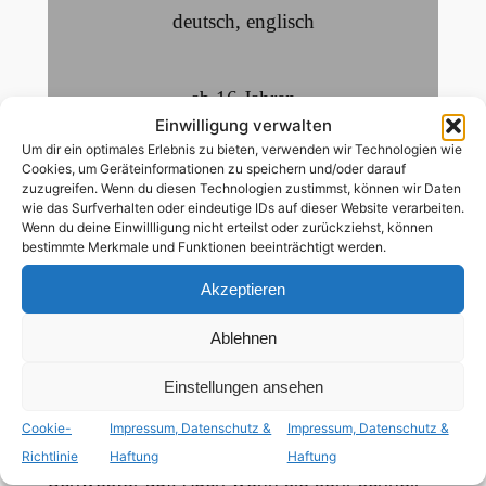
deutsch
,
englisch
ab 16 Jahren
Einwilligung verwalten
lesbische Nebenrolle
,
bisexuelle Hauptrolle
,
Um dir ein optimales Erlebnis zu bieten, verwenden wir Technologien wie
Cookies, um Geräteinformationen zu speichern und/oder darauf
tiq+ Nebenrolle
zuzugreifen. Wenn du diesen Technologien zustimmst, können wir Daten
wie das Surfverhalten oder eindeutige IDs auf dieser Website verarbeiten.
Eine junge Frau wird in einem verlassenen
Wenn du deine Einwillligung nicht erteilst oder zurückziehst, können
bestimmte Merkmale und Funktionen beeinträchtigt werden.
Industriegebiet tot aufgefunden. Offenbar ist
sie bei einem illegalen Free Fight um
Akzeptieren
Kampfgelder ums Leben gekommen, denn
dieser Ort ist auch als das Fight Valley
Ablehnen
bekannt. Die Polizei jedenfalls geht dem Fall
Einstellungen ansehen
nur halbherzig nach. Windsor, die jüngere
Schwester der Toten, erscheint daraufhin in
Cookie-
Impressum, Datenschutz &
Impressum, Datenschutz &
der Stadt und nimmt die Lebensspuren ihrer
Richtlinie
Haftung
Haftung
Schwester auf. Auch wenn sie sehr schnell