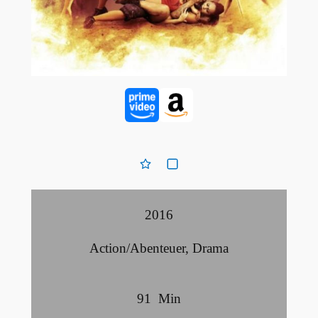
2016
Action/Abenteuer
,
Drama
91
Min